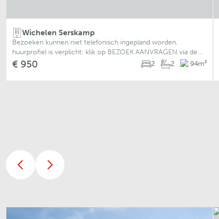
Wichelen Serskamp
Bezoeken kunnen niet telefonisch ingepland worden,
huurprofiel is verplicht: klik op BEZOEK AANVRAGEN via de
volgende link: https://www.albert.immo/listing/7806649 en
€ 950
2
2
94
m²
maak een huurprofiel aan. Je zal
Previous Slide
Next Slide