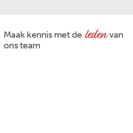
leden
Maak kennis met de
van
ons team
“
”
Peter-Jan Matthijs
0495 700 900
peter-jan.matthijs@albert.immo
Vastgoedmakelaar- Bemiddelaar- Syndicu
BIV 502743