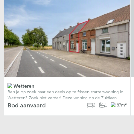
Wetteren
Ben je op zoek naar een deels op te frissen starterswoning in
Wetteren? Zoek niet verder! Deze woning op de Zuidlaan
heeft wat je zoekt. Indeling gelijkvloers: - Woonkamer -
Bod aanvaard
2
1
87
m²
Keuken - Badkamer met l